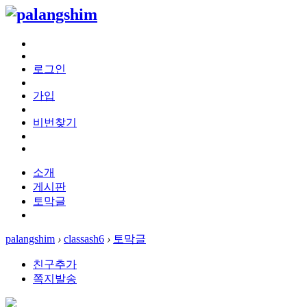
로그인
가입
비번찾기
소개
게시판
토막글
palangshim
›
classash6
›
토막글
친구추가
쪽지발송