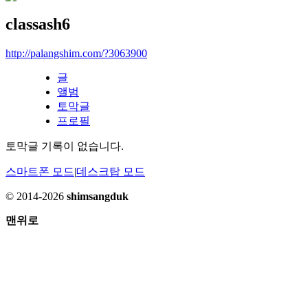
classash6
http://palangshim.com/?3063900
글
앨범
토막글
프로필
토막글 기록이 없습니다.
스마트폰 모드
|
데스크탑 모드
© 2014-2026
shimsangduk
맨위로