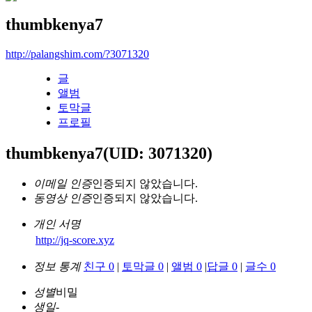
thumbkenya7
http://palangshim.com/?3071320
글
앨범
토막글
프로필
thumbkenya7
(UID: 3071320)
이메일 인증
인증되지 않았습니다.
동영상 인증
인증되지 않았습니다.
개인 서명
http://jq-score.xyz
정보 통계
친구 0
|
토막글 0
|
앨범 0
|
답글 0
|
글수 0
성별
비밀
생일
-