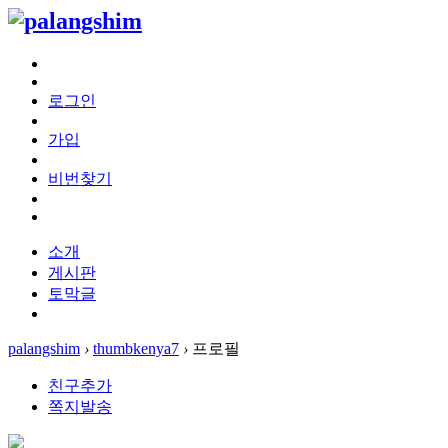
로그인
가입
비번찾기
소개
게시판
토막글
palangshim
›
thumbkenya7
›
프로필
친구추가
쪽지발송