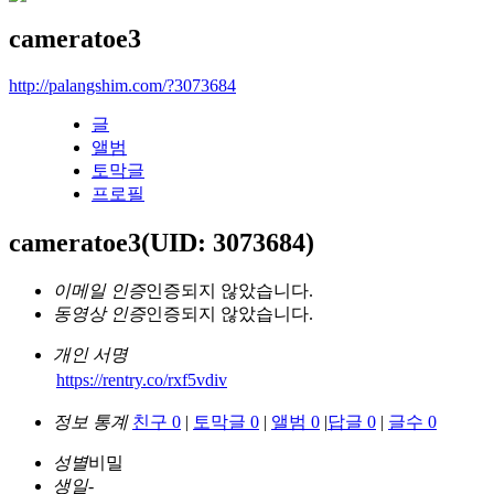
cameratoe3
http://palangshim.com/?3073684
글
앨범
토막글
프로필
cameratoe3
(UID: 3073684)
이메일 인증
인증되지 않았습니다.
동영상 인증
인증되지 않았습니다.
개인 서명
https://rentry.co/rxf5vdiv
정보 통계
친구 0
|
토막글 0
|
앨범 0
|
답글 0
|
글수 0
성별
비밀
생일
-