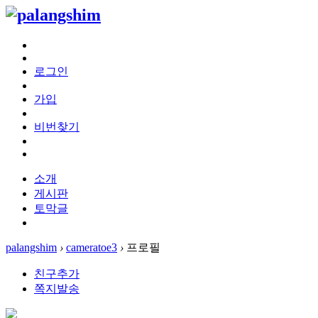
로그인
가입
비번찾기
소개
게시판
토막글
palangshim
›
cameratoe3
›
프로필
친구추가
쪽지발송