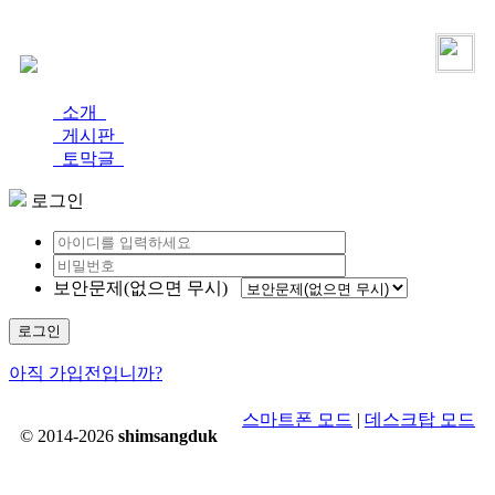
로그인
가입
소개
게시판
토막글
로그인
보안문제(없으면 무시)
로그인
아직 가입전입니까?
스마트폰 모드
|
데스크탑 모드
© 2014-2026
shimsangduk