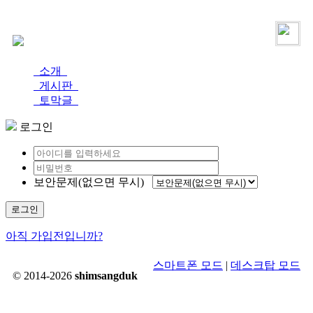
로그인
가입
소개
게시판
토막글
로그인
보안문제(없으면 무시)
로그인
아직 가입전입니까?
스마트폰 모드
|
데스크탑 모드
© 2014-2026
shimsangduk