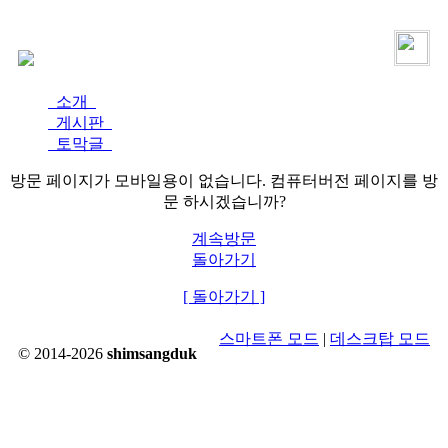
로그인
가입
소개
게시판
토막글
방문 페이지가 모바일용이 없습니다. 컴퓨터버전 페이지를 방
문 하시겠습니까?
계속방문
돌아가기
[ 돌아가기 ]
스마트폰 모드
|
데스크탑 모드
© 2014-2026
shimsangduk