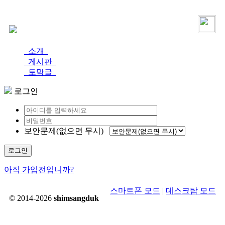
로그인
가입
소개
게시판
토막글
로그인
보안문제(없으면 무시)
로그인
아직 가입전입니까?
스마트폰 모드
|
데스크탑 모드
© 2014-2026
shimsangduk