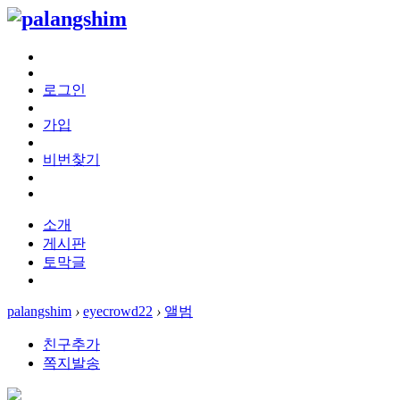
로그인
가입
비번찾기
소개
게시판
토막글
palangshim
›
eyecrowd22
›
앨범
친구추가
쪽지발송