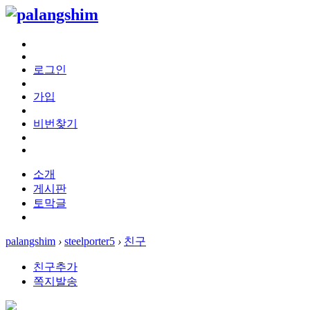
로그인
가입
비번찾기
소개
게시판
토막글
palangshim
›
steelporter5
›
친구
친구추가
쪽지발송