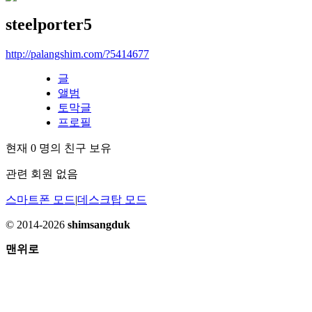
steelporter5
http://palangshim.com/?5414677
글
앨범
토막글
프로필
현재
0
명의 친구 보유
관련 회원 없음
스마트폰 모드
|
데스크탑 모드
© 2014-2026
shimsangduk
맨위로