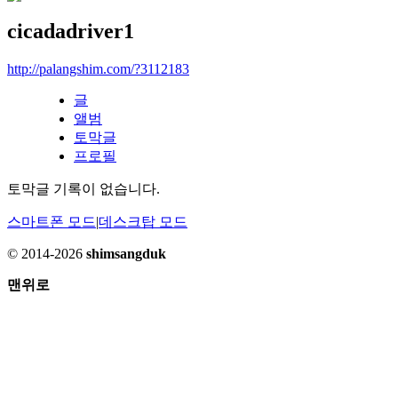
cicadadriver1
http://palangshim.com/?3112183
글
앨범
토막글
프로필
토막글 기록이 없습니다.
스마트폰 모드
|
데스크탑 모드
© 2014-2026
shimsangduk
맨위로