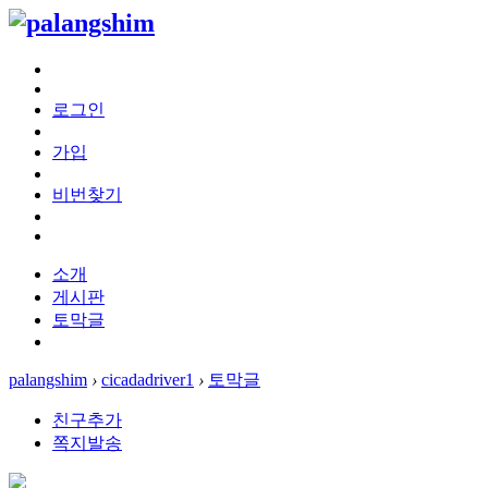
로그인
가입
비번찾기
소개
게시판
토막글
palangshim
›
cicadadriver1
›
토막글
친구추가
쪽지발송