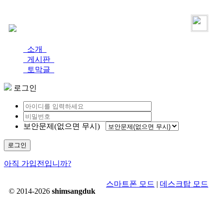
로그인
가입
소개
게시판
토막글
로그인
보안문제(없으면 무시)
로그인
아직 가입전입니까?
스마트폰 모드
|
데스크탑 모드
© 2014-2026
shimsangduk