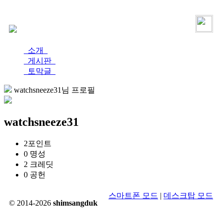
로그인
가입
소개
게시판
토막글
watchsneeze31님 프로필
watchsneeze31
2
포인트
0
명성
2
크레딧
0
공헌
스마트폰 모드
|
데스크탑 모드
© 2014-2026
shimsangduk