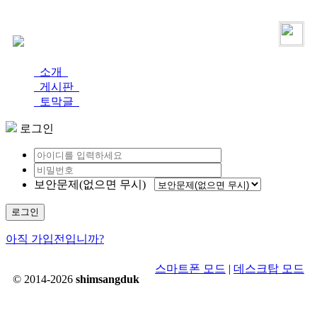
로그인
가입
소개
게시판
토막글
로그인
보안문제(없으면 무시)
로그인
아직 가입전입니까?
스마트폰 모드
|
데스크탑 모드
© 2014-2026
shimsangduk