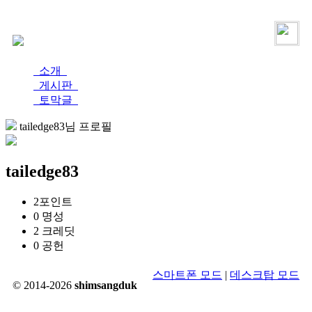
로그인
가입
소개
게시판
토막글
tailedge83님 프로필
tailedge83
2
포인트
0
명성
2
크레딧
0
공헌
스마트폰 모드
|
데스크탑 모드
© 2014-2026
shimsangduk