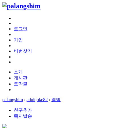
로그인
가입
비번찾기
소개
게시판
토막글
palangshim
›
adultjoke82
›
앨범
친구추가
쪽지발송