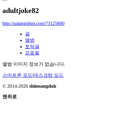
adultjoke82
http://palangshim.com/?3125800
글
앨범
토막글
프로필
앨범 이미지 정보가 없습니다.
스마트폰 모드
|
데스크탑 모드
© 2014-2026
shimsangduk
맨위로