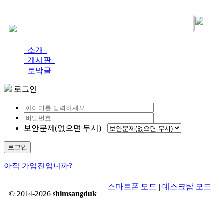
로그인
가입
소개
게시판
토막글
로그인
보안문제(없으면 무시)
로그인
아직 가입전입니까?
스마트폰 모드
|
데스크탑 모드
© 2014-2026
shimsangduk