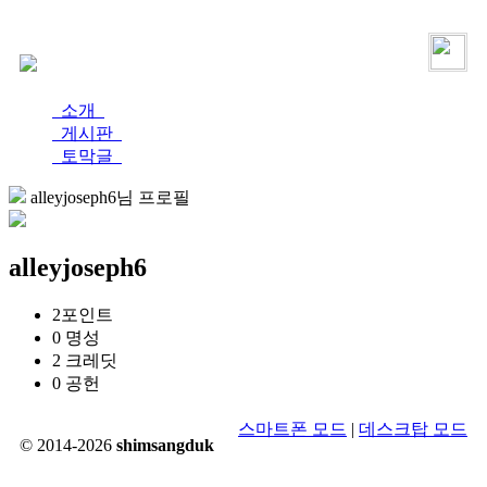
로그인
가입
소개
게시판
토막글
alleyjoseph6님 프로필
alleyjoseph6
2
포인트
0
명성
2
크레딧
0
공헌
스마트폰 모드
|
데스크탑 모드
© 2014-2026
shimsangduk