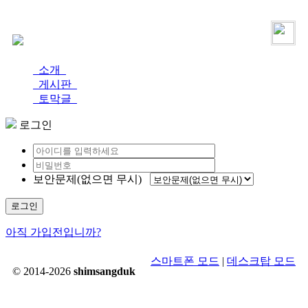
로그인
가입
소개
게시판
토막글
로그인
보안문제(없으면 무시)
로그인
아직 가입전입니까?
스마트폰 모드
|
데스크탑 모드
© 2014-2026
shimsangduk