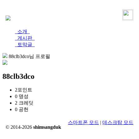
로그인
가입
소개
게시판
토막글
88clb3dco님 프로필
88clb3dco
2
포인트
0
명성
2
크레딧
0
공헌
스마트폰 모드
|
데스크탑 모드
© 2014-2026
shimsangduk