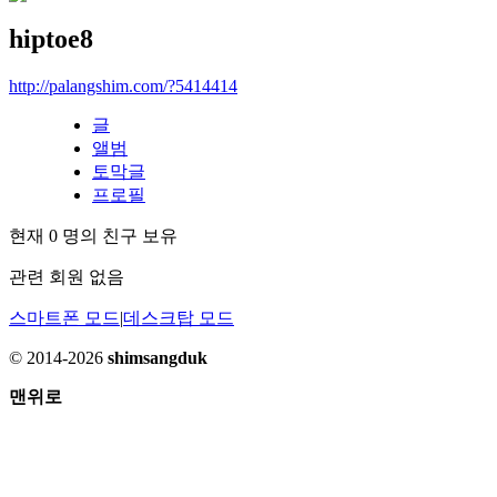
hiptoe8
http://palangshim.com/?5414414
글
앨범
토막글
프로필
현재
0
명의 친구 보유
관련 회원 없음
스마트폰 모드
|
데스크탑 모드
© 2014-2026
shimsangduk
맨위로