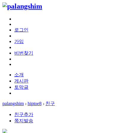
로그인
가입
비번찾기
소개
게시판
토막글
palangshim
›
hiptoe8
›
친구
친구추가
쪽지발송