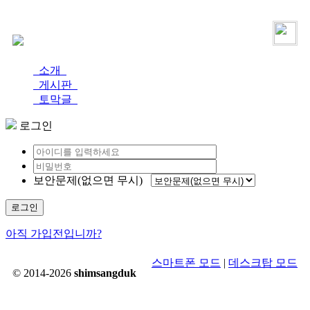
로그인
가입
소개
게시판
토막글
로그인
보안문제(없으면 무시)
로그인
아직 가입전입니까?
스마트폰 모드
|
데스크탑 모드
© 2014-2026
shimsangduk