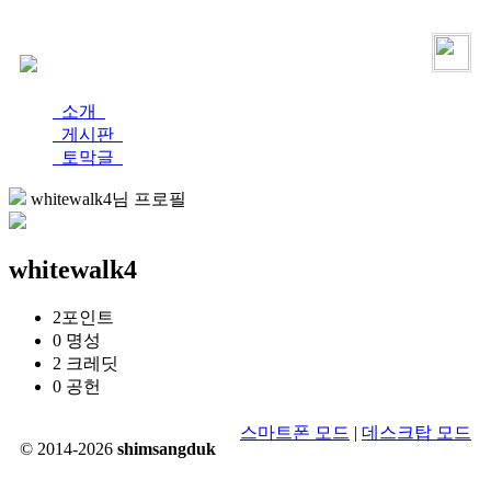
로그인
가입
소개
게시판
토막글
whitewalk4님 프로필
whitewalk4
2
포인트
0
명성
2
크레딧
0
공헌
스마트폰 모드
|
데스크탑 모드
© 2014-2026
shimsangduk