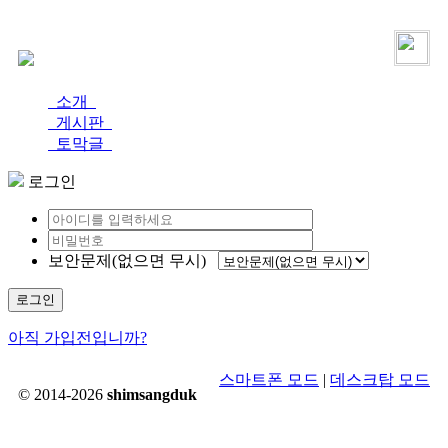
로그인
가입
소개
게시판
토막글
로그인
보안문제(없으면 무시)
로그인
아직 가입전입니까?
스마트폰 모드
|
데스크탑 모드
© 2014-2026
shimsangduk