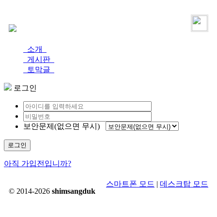
로그인
가입
소개
게시판
토막글
로그인
보안문제(없으면 무시)
로그인
아직 가입전입니까?
스마트폰 모드
|
데스크탑 모드
© 2014-2026
shimsangduk