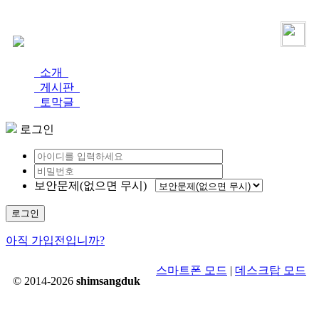
로그인
가입
소개
게시판
토막글
로그인
보안문제(없으면 무시)
로그인
아직 가입전입니까?
스마트폰 모드
|
데스크탑 모드
© 2014-2026
shimsangduk