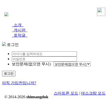
로그인
가입
소개
게시판
토막글
로그인
보안문제(없으면 무시)
로그인
아직 가입전입니까?
스마트폰 모드
|
데스크탑 모드
© 2014-2026
shimsangduk