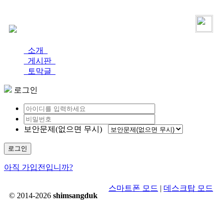
로그인
가입
소개
게시판
토막글
로그인
보안문제(없으면 무시)
로그인
아직 가입전입니까?
스마트폰 모드
|
데스크탑 모드
© 2014-2026
shimsangduk