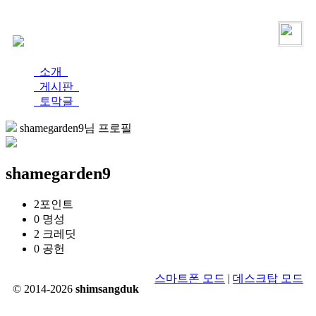
로그인
가입
소개
게시판
토막글
shamegarden9님 프로필
shamegarden9
2
포인트
0
명성
2
크레딧
0
공헌
스마트폰 모드
|
데스크탑 모드
© 2014-2026
shimsangduk