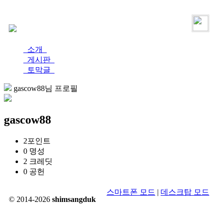
로그인
가입
소개
게시판
토막글
gascow88님 프로필
gascow88
2
포인트
0
명성
2
크레딧
0
공헌
스마트폰 모드
|
데스크탑 모드
© 2014-2026
shimsangduk