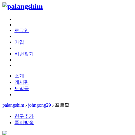
로그인
가입
비번찾기
소개
게시판
토막글
palangshim
›
johngong29
›
프로필
친구추가
쪽지발송