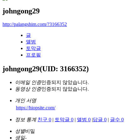
johngong29
http://palangshim.com/?3166352
글
앨범
토막글
프로필
johngong29
(UID: 3166352)
이메일 인증
인증되지 않았습니다.
동영상 인증
인증되지 않았습니다.
개인 서명
https://hiopsite.com/
정보 통계
친구 0
|
토막글 0
|
앨범 0
|
답글 0
|
글수 0
성별
비밀
생일
-