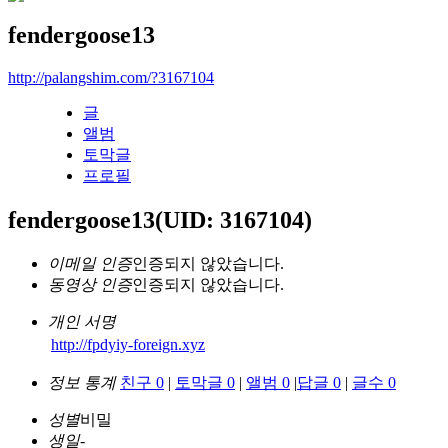
fendergoose13
http://palangshim.com/?3167104
글
앨범
토막글
프로필
fendergoose13
(UID: 3167104)
이메일 인증
인증되지 않았습니다.
동영상 인증
인증되지 않았습니다.
개인 서명
http://fpdyiy-foreign.xyz
정보 통계
친구 0
|
토막글 0
|
앨범 0
|
답글 0
|
글수 0
성별
비밀
생일
-