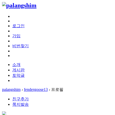
로그인
가입
비번찾기
소개
게시판
토막글
palangshim
›
fendergoose13
›
프로필
친구추가
쪽지발송