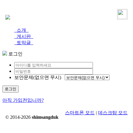
로그인
가입
소개
게시판
토막글
로그인
보안문제(없으면 무시)
로그인
아직 가입전입니까?
스마트폰 모드
|
데스크탑 모드
© 2014-2026
shimsangduk