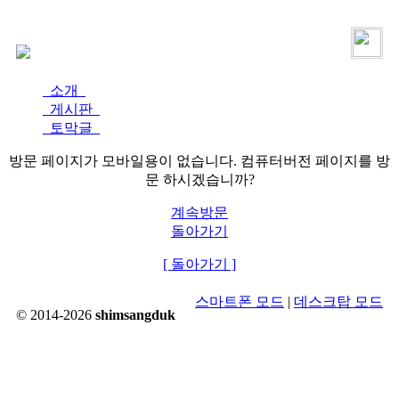
로그인
가입
소개
게시판
토막글
방문 페이지가 모바일용이 없습니다. 컴퓨터버전 페이지를 방
문 하시겠습니까?
계속방문
돌아가기
[ 돌아가기 ]
스마트폰 모드
|
데스크탑 모드
© 2014-2026
shimsangduk