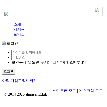
로그인
가입
소개
게시판
토막글
로그인
보안문제(없으면 무시)
로그인
아직 가입전입니까?
스마트폰 모드
|
데스크탑 모드
© 2014-2026
shimsangduk