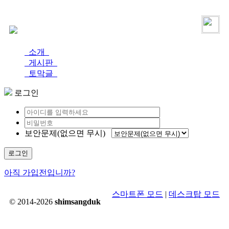
로그인
가입
소개
게시판
토막글
로그인
보안문제(없으면 무시)
로그인
아직 가입전입니까?
스마트폰 모드
|
데스크탑 모드
© 2014-2026
shimsangduk