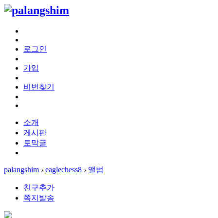
로그인
가입
비번찾기
소개
게시판
토막글
palangshim
›
eaglechess8
›
앨범
친구추가
쪽지발송