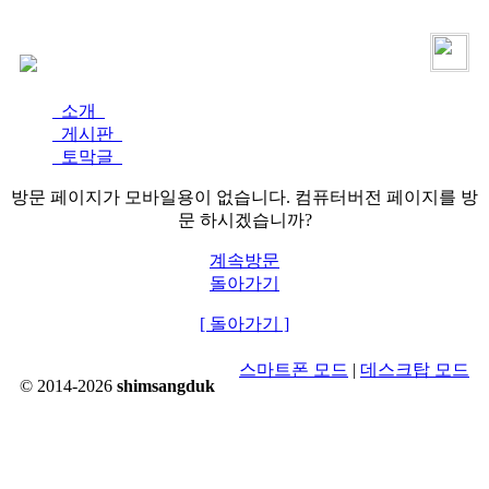
로그인
가입
소개
게시판
토막글
방문 페이지가 모바일용이 없습니다. 컴퓨터버전 페이지를 방
문 하시겠습니까?
계속방문
돌아가기
[ 돌아가기 ]
스마트폰 모드
|
데스크탑 모드
© 2014-2026
shimsangduk