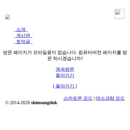
로그인
가입
소개
게시판
토막글
방문 페이지가 모바일용이 없습니다. 컴퓨터버전 페이지를 방
문 하시겠습니까?
계속방문
돌아가기
[ 돌아가기 ]
스마트폰 모드
|
데스크탑 모드
© 2014-2026
shimsangduk