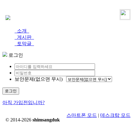
로그인
가입
소개
게시판
토막글
로그인
보안문제(없으면 무시)
로그인
아직 가입전입니까?
스마트폰 모드
|
데스크탑 모드
© 2014-2026
shimsangduk