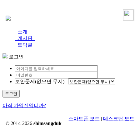
로그인
가입
소개
게시판
토막글
로그인
보안문제(없으면 무시)
로그인
아직 가입전입니까?
스마트폰 모드
|
데스크탑 모드
© 2014-2026
shimsangduk