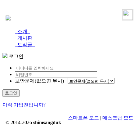
로그인
가입
소개
게시판
토막글
로그인
보안문제(없으면 무시)
로그인
아직 가입전입니까?
스마트폰 모드
|
데스크탑 모드
© 2014-2026
shimsangduk