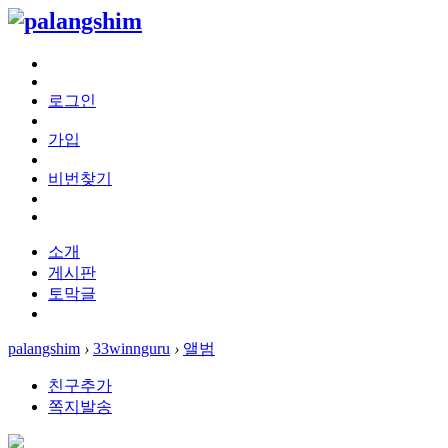
로그인
가입
비번찾기
소개
게시판
토막글
palangshim
›
33winnguru
›
앨범
친구추가
쪽지발송