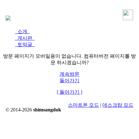
로그인
가입
소개
게시판
토막글
방문 페이지가 모바일용이 없습니다. 컴퓨터버전 페이지를 방
문 하시겠습니까?
계속방문
돌아가기
[ 돌아가기 ]
스마트폰 모드
|
데스크탑 모드
© 2014-2026
shimsangduk