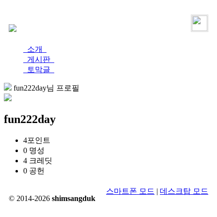
로그인
가입
소개
게시판
토막글
fun222day님 프로필
fun222day
4
포인트
0
명성
4
크레딧
0
공헌
스마트폰 모드
|
데스크탑 모드
© 2014-2026
shimsangduk