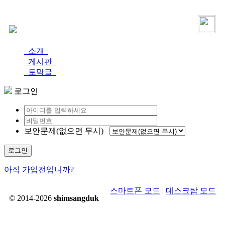
로그인
가입
소개
게시판
토막글
로그인
보안문제(없으면 무시)
로그인
아직 가입전입니까?
스마트폰 모드
|
데스크탑 모드
© 2014-2026
shimsangduk