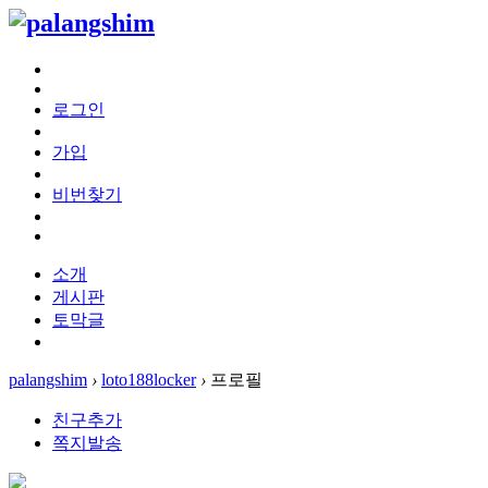
로그인
가입
비번찾기
소개
게시판
토막글
palangshim
›
loto188locker
›
프로필
친구추가
쪽지발송