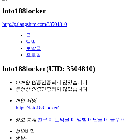
loto188locker
http://palangshim.com/?3504810
글
앨범
토막글
프로필
loto188locker
(UID: 3504810)
이메일 인증
인증되지 않았습니다.
동영상 인증
인증되지 않았습니다.
개인 서명
https://loto188.locker/
정보 통계
친구 0
|
토막글 0
|
앨범 0
|
답글 0
|
글수 0
성별
비밀
생일
-