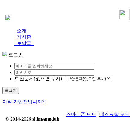
로그인
가입
소개
게시판
토막글
로그인
보안문제(없으면 무시)
로그인
아직 가입전입니까?
스마트폰 모드
|
데스크탑 모드
© 2014-2026
shimsangduk