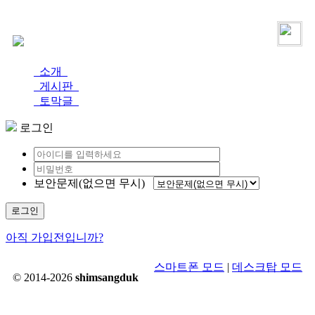
로그인
가입
소개
게시판
토막글
로그인
보안문제(없으면 무시)
로그인
아직 가입전입니까?
스마트폰 모드
|
데스크탑 모드
© 2014-2026
shimsangduk