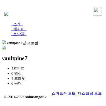
로그인
가입
소개
게시판
토막글
vaultpine7님 프로필
vaultpine7
4
포인트
0
명성
4
크레딧
0
공헌
스마트폰 모드
|
데스크탑 모드
© 2014-2026
shimsangduk