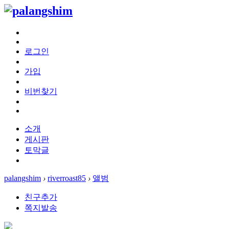
로그인
가입
비번찾기
소개
게시판
토막글
palangshim
›
riverroast85
›
앨범
친구추가
쪽지발송